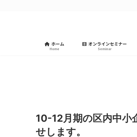
コ
ナ
ン
ビ
テ
ゲ
ン
ー
ツ
シ
へ
ョ
ホーム
オンラインセミナー
ス
ン
Home
Seminar
キ
に
ッ
移
プ
動
10-12月期の区内中
せします。