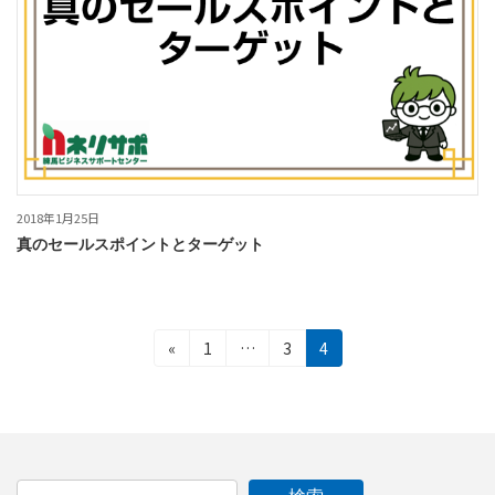
2018年1月25日
真のセールスポイントとターゲット
投
固
固
固
«
1
…
3
4
定
定
定
稿
ペ
ペ
ペ
ー
ー
ー
の
ジ
ジ
ジ
ペ