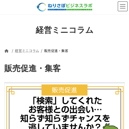
コ
ナ
ン
ビ
テ
ゲ
ン
ー
ツ
シ
経営ミニコラム
へ
ョ
ス
ン
キ
に
ッ
移
経営ミニコラム
販売促進・集客
プ
動
販売促進・集客