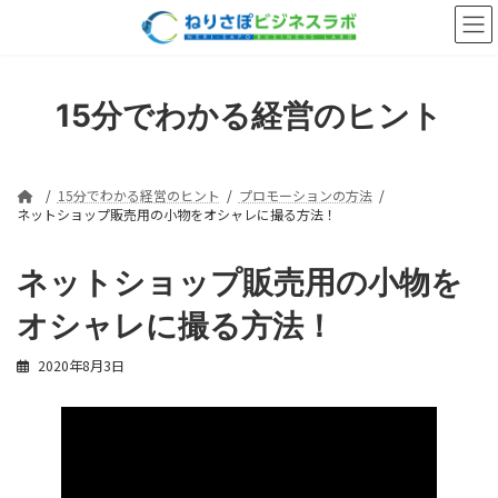
コ
ナ
ン
ビ
テ
ゲ
ン
ー
ツ
シ
15分でわかる経営のヒント
へ
ョ
ス
ン
キ
に
ッ
移
15分でわかる経営のヒント
プロモーションの方法
プ
動
ネットショップ販売用の小物をオシャレに撮る方法！
ネットショップ販売用の小物を
オシャレに撮る方法！
2020年8月3日