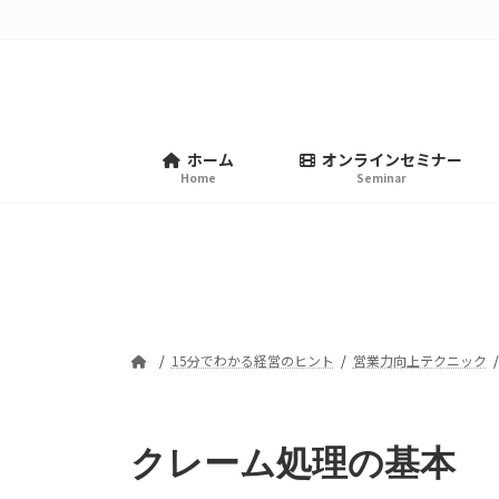
コ
ナ
ン
ビ
テ
ゲ
ン
ー
ツ
シ
へ
ョ
ホーム
オンラインセミナー
ス
ン
Home
Seminar
キ
に
ッ
移
プ
動
15分でわかる経営のヒント
営業力向上テクニック
クレーム処理の基本