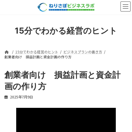
コ
ナ
ン
ビ
テ
ゲ
ン
ー
ツ
シ
15分でわかる経営のヒント
へ
ョ
ス
ン
キ
に
ッ
移
15分でわかる経営のヒント
ビジネスプランの書き方
プ
動
創業者向け 損益計画と資金計画の作り方
創業者向け 損益計画と資金計
画の作り方
2025年7月9日