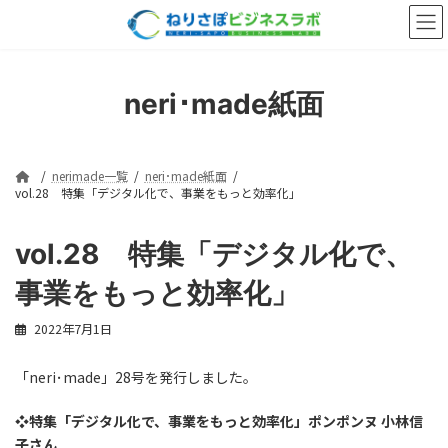
コ
ナ
ン
ビ
テ
ゲ
ン
ー
ツ
シ
neri･made紙面
へ
ョ
ス
ン
キ
に
ッ
移
nerimade一覧
neri･made紙面
プ
動
vol.28 特集「デジタル化で、事業をもっと効率化」
vol.28 特集「デジタル化で、
事業をもっと効率化」
2022年7月1日
「neri･made」28号を発行しました。
❖特集「デジタル化で、事業をもっと効率化」ポンポンヌ 小林信
子さん