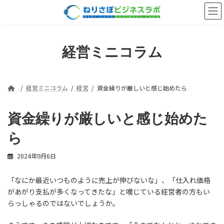
コ
ナ
ン
ビ
テ
ゲ
ン
ー
ツ
シ
経営ミニコラム
へ
ョ
ス
ン
キ
に
ッ
移
経営ミニコラム
経営
資金繰りが厳しいと感じ始めたら
プ
動
資金繰りが厳しいと感じ始めた
ら
2024年9月6日
「なにか最近いつものように売上が伸びないな」、「仕入れ価格
があがり支払が多くなってきたな」と嘆じている経営者の方もい
らっしゃるのではないでしょうか。