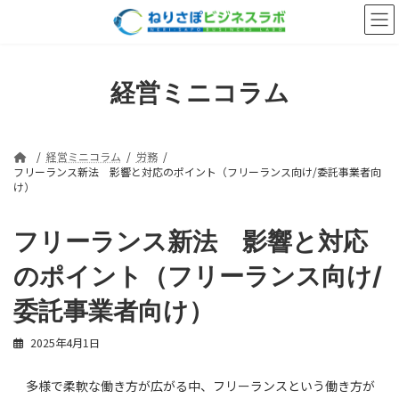
コ
ナ
ン
ビ
テ
ゲ
ン
ー
ツ
シ
経営ミニコラム
へ
ョ
ス
ン
キ
に
ッ
移
経営ミニコラム
労務
プ
動
フリーランス新法 影響と対応のポイント（フリーランス向け/委託事業者向
け）
フリーランス新法 影響と対応
のポイント（フリーランス向け/
委託事業者向け）
2025年4月1日
多様で柔軟な働き方が広がる中、フリーランスという働き方が