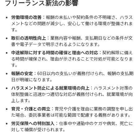
フリーランス新法の影響
労働環境の改善
：報酬の未払いや契約条件の不明確さ、ハラス
メントなどの問題が減少し、安心して働ける環境が整備されま
す。
取引の透明性向上
：業務内容や報酬、支払期日などの条件が文
書や電子データで明示されるようになります。
中途解除に対する時間の確保と理由への対応
：契約解除に備え
る時間が確保され、理由が示されることで対処が可能となりま
す。
報酬の安定
：60日以内の支払いが義務付けられ、報酬の支払期
日が明確になります。
ハラスメント防止による就業環境の向上
：ハラスメント対策の
体制整備と迅速かつ適切な対応が義務付けられ、就業環境が向
上します。
育児・介護との両立
：育児や介護を理由に業務の調整を申し出
た場合、委託事業者は可能な範囲で配慮する義務があります。
労災保険への特別加入
：仕事中や通勤中のケガや病気、死亡に
対して補償が受けられます。