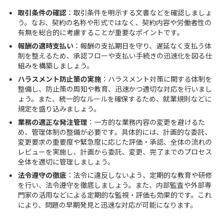
取引条件の確認
：取引条件を明示する文書などを確認しましょ
う。なお、契約の名称や形式ではなく、契約内容や労働者性の
有無を総合的に考慮することが重要なポイントです。
報酬の適時支払い
：報酬の支払期日を守り、遅延なく支払う体
制を整えるため、承認フローや支払い手続きの迅速化を図る仕
組みを構築しましょう。
ハラスメント防止策の実施
：ハラスメント対策に関する体制を
整備し、防止策の周知や教育、迅速かつ適切な対応を行いまし
ょう。また、統一的なルールを確保するため、就業規則などに
規定を盛り込みましょう。
業務の適正な発注管理
：一方的な業務内容の変更を避けるた
め、管理体制の整備が必要です。具体的には、計画的な委託、
変更要求の重要度や緊急度に応じた評価・承認、全体の流れの
レビューを実施し、計画から委託、変更、完了までのプロセス
全体を適切に管理しましょう。
法令遵守の徹底
：法令に違反しないよう、定期的な教育や研修
を行い、法令遵守を徹底しましょう。また、内部監査や外部専
門家の活用などによる定期的な監視・評価も効果的です。これ
により、問題の早期発見と迅速な対応が可能になります。