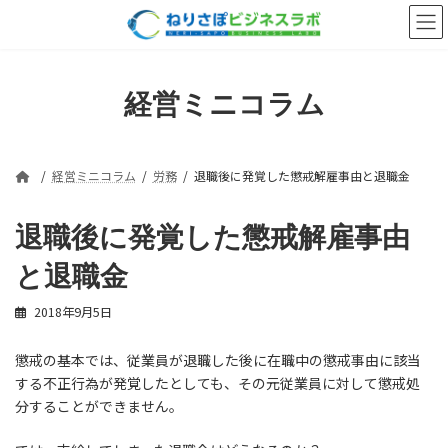
コ
ナ
ン
ビ
テ
ゲ
ン
ー
ツ
シ
経営ミニコラム
へ
ョ
ス
ン
キ
に
ッ
移
経営ミニコラム
労務
退職後に発覚した懲戒解雇事由と退職金
プ
動
退職後に発覚した懲戒解雇事由
と退職金
2018年9月5日
懲戒の基本では、従業員が退職した後に在職中の懲戒事由に該当
する不正行為が発覚したとしても、その元従業員に対して懲戒処
分することができません。