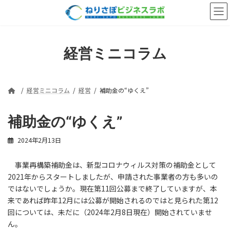
コ
ナ
ン
ビ
テ
ゲ
ン
ー
ツ
シ
経営ミニコラム
へ
ョ
ス
ン
キ
に
ッ
移
経営ミニコラム
経営
補助金の“ゆくえ”
プ
動
補助金の“ゆくえ”
2024年2月13日
事業再構築補助金は、新型コロナウィルス対策の補助金として
2021年からスタートしましたが、申請された事業者の方も多いの
ではないでしょうか。現在第11回公募まで終了していますが、本
来であれば昨年12月には公募が開始されるのではと見られた第12
回については、未だに（2024年2月8日現在）開始されていませ
ん。