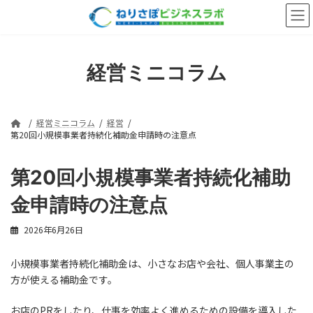
コ
ナ
ン
ビ
テ
ゲ
ン
ー
ツ
シ
経営ミニコラム
へ
ョ
ス
ン
キ
に
ッ
移
経営ミニコラム
経営
プ
動
第20回小規模事業者持続化補助金申請時の注意点
第20回小規模事業者持続化補助
金申請時の注意点
2026年6月26日
小規模事業者持続化補助金は、小さなお店や会社、個人事業主の
方が使える補助金です。
お店のPRをしたり、仕事を効率よく進めるための設備を導入した