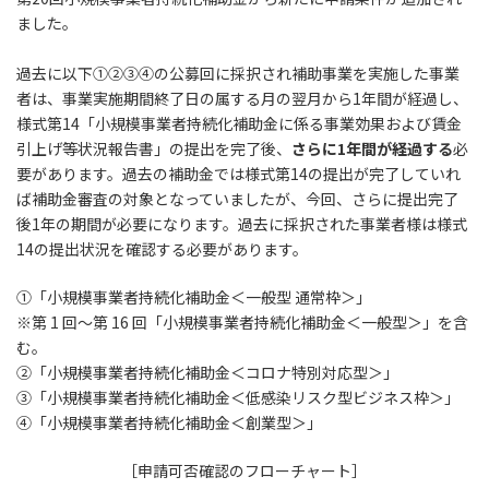
ました。
過去に以下①②③④の公募回に採択され補助事業を実施した事業
者は、事業実施期間終了日の属する月の翌月から1年間が経過し、
様式第14「小規模事業者持続化補助金に係る事業効果および賃金
引上げ等状況報告書」の提出を完了後、
さらに1年間が経過する
必
要があります。過去の補助金では様式第14の提出が完了していれ
ば補助金審査の対象となっていましたが、今回、さらに提出完了
後1年の期間が必要になります。過去に採択された事業者様は様式
14の提出状況を確認する必要があります。
①「小規模事業者持続化補助金＜一般型 通常枠＞」
※第 1 回～第 16 回「小規模事業者持続化補助金＜一般型＞」を含
む。
②「小規模事業者持続化補助金＜コロナ特別対応型＞」
③「小規模事業者持続化補助金＜低感染リスク型ビジネス枠＞」
④「小規模事業者持続化補助金＜創業型＞」
［申請可否確認のフローチャート］