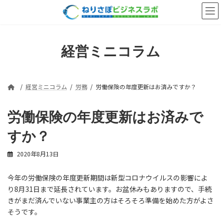
コ
ナ
ン
ビ
テ
ゲ
ン
ー
ツ
シ
経営ミニコラム
へ
ョ
ス
ン
キ
に
ッ
移
経営ミニコラム
労務
労働保険の年度更新はお済みですか？
プ
動
労働保険の年度更新はお済みで
すか？
2020年8月13日
今年の労働保険の年度更新期間は新型コロナウイルスの影響によ
り8月31日まで延長されています。お盆休みもありますので、手続
きがまだ済んでいない事業主の方はそろそろ準備を始めた方がよさ
そうです。