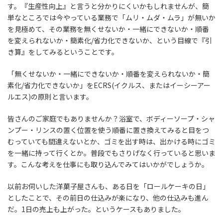
す。『生産性向上』と言うと分かりにくいかもしれませんが、簡
単なところでは今やっている業務で「ムリ・ムダ・ムラ」が無いか
を見極めて、その業務を無くせないか・一緒にできないか・順番
を変えられないか・簡素化/省力化できないか、という目線で『引
き算』をしてみるということです。
「無くせないか・一緒にできないか・順番を変えられないか・簡
素化/省力化できないか」をECRS(イクルス、またはイーシーアー
ルエス)の原則と言います。
皆さんのご家庭でもありませんか？浴室で、ボディーソープ・シャ
ンプー・リンスの置く位置を使う順番に置き換えてみると目をつ
むっていても間違えないとか、ゴミを出す時は、出かける時にゴミ
を一緒に持って行くとか。普段でもさりげなく行っていると思いま
す。こんな考えを仕事にも取り込んでみてはいかがでしょうか。
以前お伺いした洋菓子屋さんも、ある日を「ロールケーキの日」
としたことで、その前日の仕込みが楽になり、他の仕込みも進ん
だ。1日の売上も上がった。というケースもありました。