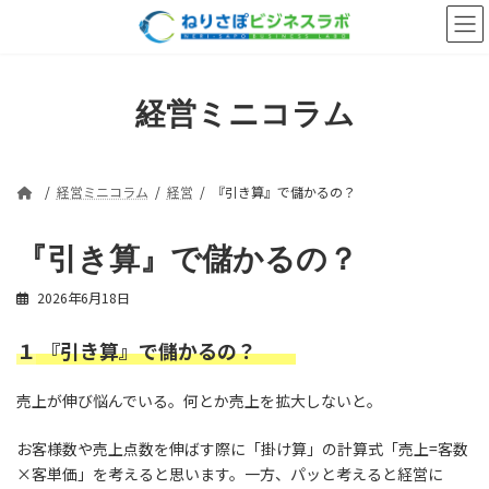
コ
ナ
ン
ビ
テ
ゲ
ン
ー
ツ
シ
経営ミニコラム
へ
ョ
ス
ン
キ
に
ッ
移
経営ミニコラム
経営
『引き算』で儲かるの？
プ
動
『引き算』で儲かるの？
2026年6月18日
１
『引き算』で儲かるの？
売上が伸び悩んでいる。何とか売上を拡大しないと。
お客様数や売上点数を伸ばす際に「掛け算」の計算式「売上=客数
×客単価」を考えると思います。一方、パッと考えると経営に