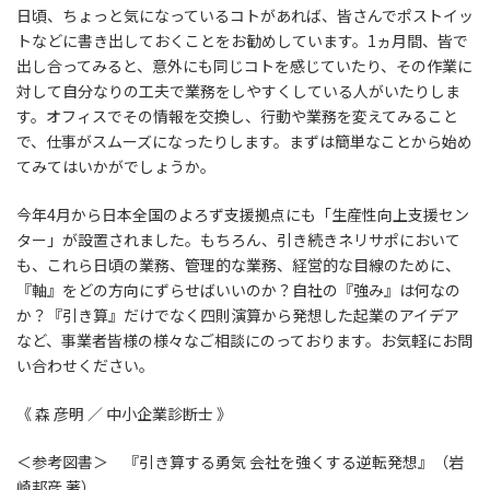
日頃、ちょっと気になっているコトがあれば、皆さんでポストイッ
トなどに書き出しておくことをお勧めしています。1ヵ月間、皆で
出し合ってみると、意外にも同じコトを感じていたり、その作業に
対して自分なりの工夫で業務をしやすくしている人がいたりしま
す。オフィスでその情報を交換し、行動や業務を変えてみること
で、仕事がスムーズになったりします。まずは簡単なことから始め
てみてはいかがでしょうか。
今年4月から日本全国のよろず支援拠点にも「生産性向上支援セン
ター」が設置されました。もちろん、引き続きネリサポにおいて
も、これら日頃の業務、管理的な業務、経営的な目線のために、
『軸』をどの方向にずらせばいいのか？自社の『強み』は何なの
か？『引き算』だけでなく四則演算から発想した起業のアイデア
など、事業者皆様の様々なご相談にのっております。お気軽にお問
い合わせください。
《 森 彦明 ／ 中小企業診断士 》
＜参考図書＞ 『引き算する勇気 会社を強くする逆転発想』（岩
崎邦彦 著）