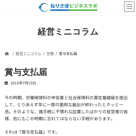
コ
ナ
ン
ビ
テ
ゲ
ン
ー
ツ
シ
経営ミニコラム
へ
ョ
ス
ン
キ
に
ッ
移
経営ミニコラム
労務
賞与支払届
プ
動
賞与支払届
2018年7月10日
今の時期、労働保険料の申告書と社会保険料の算定基礎届を提出
して、とりあえず年に一度の面倒な届出が終わったとホッと一
息。そのような、諸手続に不慣れな起業したばかりの経営者の皆
様、他にもこの時期に忘れてはならない手続があります。
それは『賞与支払届』です。